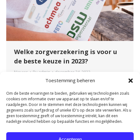
Welke zorgverzekering is voor u
de beste keuze in 2023?
Nieuws
By
admin
december 24, 2022
Toestemming beheren
Komende week is de laatste week om te kiezen
voor een andere zorgverzekering of een ander
Om de beste ervaringen te bieden, gebruiken wij technologieën zoals
verzekeringspakket. Maar hoe weet u nu welke
cookies om informatie over uw apparaat op te slaan en/of te
verzekering voor u de beste keuze is? Wist u
raadplegen. Door in te stemmen met deze technologieën kunnen wij
gegevens zoals surfgedrag of unieke ID's op deze site verwerken. Als u
dat de meeste behandelingen fysiotherapie
geen toestemming geeft of uw toestemming intrekt, kan dit een
niet binnen het basispakket vallen? Wij leggen
nadelige invloed hebben op bepaalde functies en mogelijkheden.
graag aan u uit hoe u het beste
zorgverzekeringen kunt vergelijken…
Accepteren