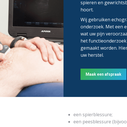
spieren en gewrichtsb
hoort.
Wij gebruiken echogra
onderzoek. Met een ec
wat uw pijn veroorzaa
het functieonderzoek
gemaakt worden. Hier
uw herstel.
Maak een afspraak
een spierblessure;
een peesblessure (bijvoo