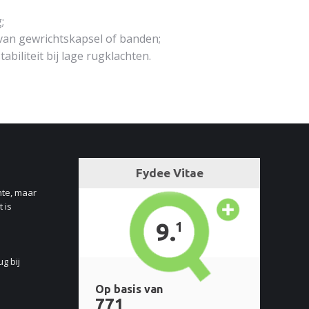
;
van gewrichtskapsel of banden;
abiliteit bij lage rugklachten.
nte, maar
 is
ug bij