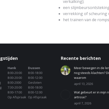
verkalking);
een slijmbeursontsteking
verrekking of scheuring 
het trainen van de rompst
gstijden
Recente berichten
Hank
Dussen
Meer bewegen in de le
8:00-20:00
8:00-18:00
nog steeds klachten? Dit
8:00-20:00
8:00-12:00
waarom
g
8:00-2000
Gesloten
april 13, 2026
g
7:30-20:00
8:00-18:00
8:00-17:00
8:00-12:00
Wat gebeurt er in mijn r
Op Afspraak
Op Afspraak
artrose?
april 7, 2026