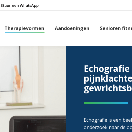
Stuur een WhatsApp
Therapievormen
Aandoeningen
Senioren fitn
Echografie
pijnklacht
gewrichtsb
Echografie is een be
onderzoek naar de oo