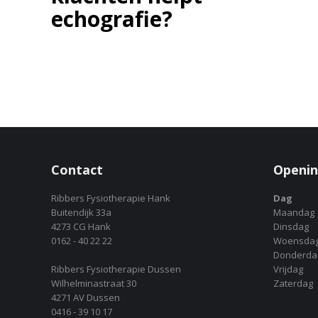
echografie?
Contact
Openin
Ribbers Fysiotherapie Hank
Dag
Buitendijk 33a
Maandag
4273 CG Hank
Dinsdag
0162 - 40 22 22
Woensda
Donderda
Ribbers Fysiotherapie Dussen
Vrijdag
Wilhelminastraat 30
Zaterdag
4271 AV Dussen
0416 - 39 10 17