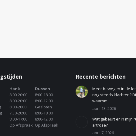
gstijden
Recente berichten
Hank
Dussen
Meer bewegen in de le
8:00-20:00
8:00-18:00
nog steeds klachten? Dit
8:00-20:00
8:00-12:00
waarom
g
8:00-2000
Gesloten
april 13, 2026
g
7:30-20:00
8:00-18:00
8:00-17:00
8:00-12:00
Wat gebeurt er in mijn r
Op Afspraak
Op Afspraak
artrose?
april 7, 2026