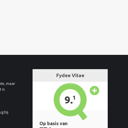
nte, maar
 is
ug bij