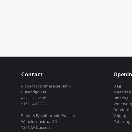
Contact
Openin
Ribbers Fysiotherapie Hank
Dag
Buitendijk 33a
Maandag
4273 CG Hank
Dinsdag
0162 - 40 22 22
Woensda
Donderda
Ribbers Fysiotherapie Dussen
Vrijdag
Wilhelminastraat 30
Zaterdag
4271 AV Dussen