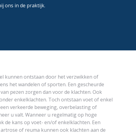
 ons in de praktijk.
kel kunnen ontstaan door het verzwikken of
jdens het wandelen of sporten. Een gescheurde
 van pezen zorgen dan voor de klachten. Ook
 onder enkelklachten. Toch ontstaan voet of enkel
 een verkeerde beweging, overbelasting of
neer u valt. Wanneer u regelmatig op hoge
k de kans op voet- en/of enkelklachten. Een
 artrose of reuma kunnen ook klachten aan de