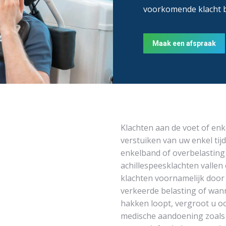
voorkomende klacht bij
Maak een afspraak
Klachten aan de voet of en
verstuiken van uw enkel ti
enkelband of overbelasting
achillespeesklachten vallen
klachten voornamelijk door
verkeerde belasting of wan
hakken loopt, vergroot u oo
medische aandoening zoals