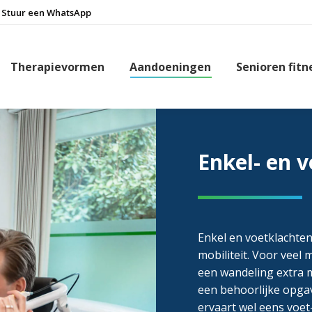
Stuur een WhatsApp
Therapievormen
Aandoeningen
Senioren fitn
Enkel- en 
Enkel en voetklachte
mobiliteit. Voor veel
een wandeling extra mo
een behoorlijke opga
ervaart wel eens voet