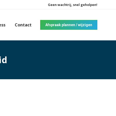
Geen wachtrij, snel geholpen!
ess
Contact
Afspraak plannen / wijzigen
id