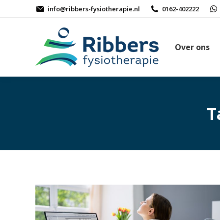
info@ribbers-fysiotherapie.nl
0162-402222
Over ons
T