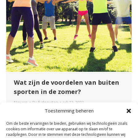
Wat zijn de voordelen van buiten
sporten in de zomer?
Nieuws
By
fydeevitae
juli 12, 2023
Toestemming beheren
Het zonnetje begint te schijnen en de
temperaturen stijgen. Tijd om weer buiten te
Om de beste ervaringen te bieden, gebruiken wij technologieën zoals
gaan bewegen! Maar welke sporten zijn nu
cookies om informatie over uw apparaat op te slaan en/of te
veilig om te doen wanneer u last heeft van uw
raadplegen. Door in te stemmen met deze technologieën kunnen wij