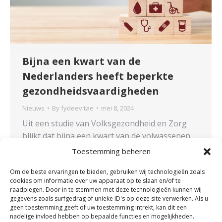
Bijna een kwart van de
Nederlanders heeft beperkte
gezondheidsvaardigheden
Nieuws
By
fydeevitae
mei 8, 2024
Uit een studie van Volksgezondheid en Zorg
blijkt dat bijna een kwart van de volwassenen
tekortschietende of beperkte
Toestemming beheren
gezondheidsvaardigheden heeft. Deze
tekortkomingen hebben vaak nadelige effecten
Om de beste ervaringen te bieden, gebruiken wij technologieën zoals
cookies om informatie over uw apparaat op te slaan en/of te
op de gezondheid. Opmerkelijk is dat
raadplegen. Door in te stemmen met deze technologieën kunnen wij
laagopgeleide individuen vaker
gegevens zoals surfgedrag of unieke ID's op deze site verwerken. Als u
geen toestemming geeft of uw toestemming intrekt, kan dit een
tekortschietende of beperkte
nadelige invloed hebben op bepaalde functies en mogelijkheden.