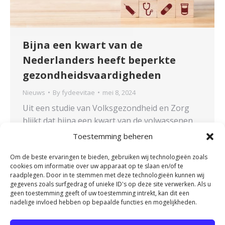
Bijna een kwart van de
Nederlanders heeft beperkte
gezondheidsvaardigheden
Nieuws
By
fydeevitae
mei 8, 2024
Uit een studie van Volksgezondheid en Zorg
blijkt dat bijna een kwart van de volwassenen
tekortschietende of beperkte
Toestemming beheren
gezondheidsvaardigheden heeft. Deze
tekortkomingen hebben vaak nadelige effecten
Om de beste ervaringen te bieden, gebruiken wij technologieën zoals
cookies om informatie over uw apparaat op te slaan en/of te
op de gezondheid. Opmerkelijk is dat
raadplegen. Door in te stemmen met deze technologieën kunnen wij
laagopgeleide individuen vaker
gegevens zoals surfgedrag of unieke ID's op deze site verwerken. Als u
geen toestemming geeft of uw toestemming intrekt, kan dit een
tekortschietende of beperkte
nadelige invloed hebben op bepaalde functies en mogelijkheden.
gezondheidsvaardigheden hebben in
vergelijking met hoogopgeleiden. Bovendien