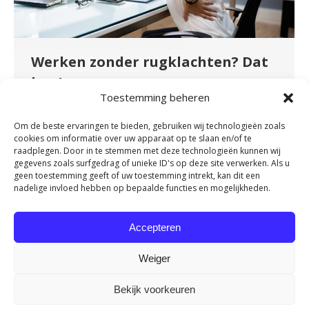
Werken zonder rugklachten? Dat
kan!
Toestemming beheren
Nieuws
By
admin
november 16, 2023
Heb je een zittend beroep of maak je veel en
Om de beste ervaringen te bieden, gebruiken wij technologieën zoals
cookies om informatie over uw apparaat op te slaan en/of te
vaak dezelfde bewegingen tijdens je werk? Heb
raadplegen. Door in te stemmen met deze technologieën kunnen wij
je daarom regelmatig last van je rug? Heel
gegevens zoals surfgedrag of unieke ID's op deze site verwerken. Als u
geen toestemming geeft of uw toestemming intrekt, kan dit een
herkenbaar en onnodig! Door onze
nadelige invloed hebben op bepaalde functies en mogelijkheden.
samenwerking met OriGENE kunnen we nu het
Rug Vitaliteit Programma aanbieden. Dit
Accepteren
programma is een bewezen effectieve methode
om werkend Nederland van een vitale rug…
Weiger
Bekijk voorkeuren