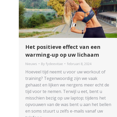
Het positieve effect van een
warming-up op uw lichaam
Nieuws
By
fydeevitae
februari 8, 2024
Hoeveel tijd neemt u voor uw workout of
training? Tegenwoordig zijn we vaak
gehaast en lijken we nergens meer echt de
tijd voor te nemen. Terwijl u eet, bent u
misschien bezig op uw laptop; tijdens het
opvouwen van de was bent u aan het bellen
en soms stuurt u zelfs e-mails vanaf uw