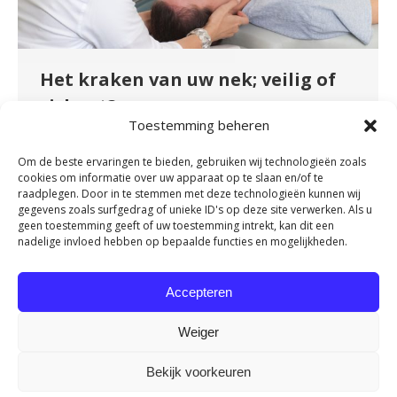
Het kraken van uw nek; veilig of
riskant?
Toestemming beheren
Nieuws
By
fydeevitae
januari 10, 2024
Het kraken van gewrichten is een veel
Om de beste ervaringen te bieden, gebruiken wij technologieën zoals
cookies om informatie over uw apparaat op te slaan en/of te
voorkomende gewoonte. We kraken onze
raadplegen. Door in te stemmen met deze technologieën kunnen wij
knokkels, vingers, tenen, rug en zelfs onze nek.
gegevens zoals surfgedrag of unieke ID's op deze site verwerken. Als u
geen toestemming geeft of uw toestemming intrekt, kan dit een
Maar niet iedereen doet het om dezelfde reden.
nadelige invloed hebben op bepaalde functies en mogelijkheden.
Sommigen van ons doen dit om de druk die we
voelen in onze schouders of nek te
Accepteren
verminderen of als reactie op stress. In deze
blog bespreken…
Weiger
Bekijk voorkeuren