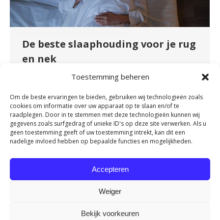
De beste slaaphouding voor je rug
en nek
Nieuws
By
admin
november 16, 2023
Toestemming beheren
Nu veel mensen zo veel mogelijk vanuit huis
Om de beste ervaringen te bieden, gebruiken wij technologieën zoals
werken, wordt er veel aandacht besteed aan de
cookies om informatie over uw apparaat op te slaan en/of te
juiste werkhouding. Maar sta jij er wel eens bij
raadplegen. Door in te stemmen met deze technologieën kunnen wij
gegevens zoals surfgedrag of unieke ID's op deze site verwerken. Als u
stil dat je gemiddeld ongeveer net zo lang
geen toestemming geeft of uw toestemming intrekt, kan dit een
achter je bureau zit als dat je in je bed ligt? Tijd
nadelige invloed hebben op bepaalde functies en mogelijkheden.
om eens stil te staan bij je slaaphouding. Want
een…
Accepteren
Weiger
Bekijk voorkeuren