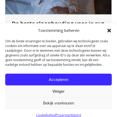
De beste slaaphouding voor je rug
en nek
Toestemming beheren
Nieuws
By
admin
november 16, 2023
Om de beste ervaringen te bieden, gebruiken wij technologieën zoals
cookies om informatie over uw apparaat op te slaan en/of te
Nu veel mensen zo veel mogelijk vanuit huis
raadplegen. Door in te stemmen met deze technologieën kunnen wij
werken, wordt er veel aandacht besteed aan de
gegevens zoals surfgedrag of unieke ID's op deze site verwerken. Als u
geen toestemming geeft of uw toestemming intrekt, kan dit een
juiste werkhouding. Maar sta jij er wel eens bij
nadelige invloed hebben op bepaalde functies en mogelijkheden.
stil dat je gemiddeld ongeveer net zo lang
achter je bureau zit als dat je in je bed ligt? Tijd
Accepteren
om eens stil te staan bij je slaaphouding. Want
een…
Weiger
Bekijk voorkeuren
Cookiebeleid
Privacyverklaring