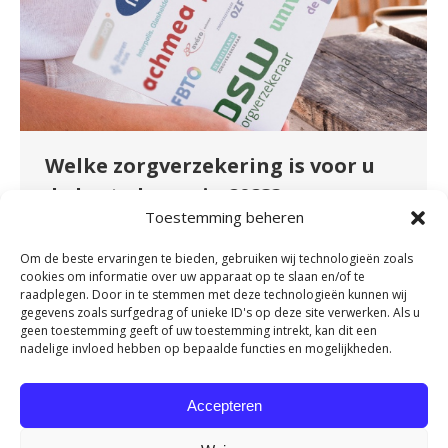
Welke zorgverzekering is voor u
de beste keuze in 2023?
Toestemming beheren
Nieuws
By
admin
december 24, 2022
Om de beste ervaringen te bieden, gebruiken wij technologieën zoals
Komende week is de laatste week om te kiezen
cookies om informatie over uw apparaat op te slaan en/of te
voor een andere zorgverzekering of een ander
raadplegen. Door in te stemmen met deze technologieën kunnen wij
verzekeringspakket. Maar hoe weet u nu welke
gegevens zoals surfgedrag of unieke ID's op deze site verwerken. Als u
geen toestemming geeft of uw toestemming intrekt, kan dit een
verzekering voor u de beste keuze is? Wist u
nadelige invloed hebben op bepaalde functies en mogelijkheden.
dat de meeste behandelingen fysiotherapie
niet binnen het basispakket vallen? Wij leggen
Accepteren
graag aan u uit hoe u het beste
zorgverzekeringen kunt vergelijken…