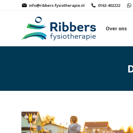
info@ribbers-fysiotherapie.nl
0162-402222
Over ons
D