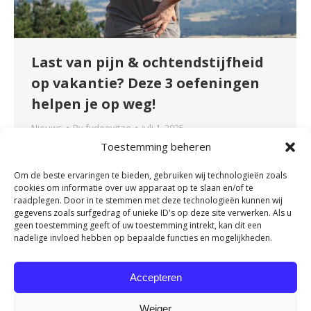
Last van pijn & ochtendstijfheid
op vakantie? Deze 3 oefeningen
helpen je op weg!
Nieuws
By
fydeevitae
juli 1, 2025
Toestemming beheren
Vakantie is er om te ontspannen, maar juist
doordat je even helemaal uit je dagelijkse
Om de beste ervaringen te bieden, gebruiken wij technologieën zoals
routine stapt, kunnen rugklachten of
cookies om informatie over uw apparaat op te slaan en/of te
ochtendstijfheid ineens de kop opsteken.
raadplegen. Door in te stemmen met deze technologieën kunnen wij
gegevens zoals surfgedrag of unieke ID's op deze site verwerken. Als u
Gelukkig kun je met een paar eenvoudige
geen toestemming geeft of uw toestemming intrekt, kan dit een
oefeningen al snel verlichting voelen – waar je
nadelige invloed hebben op bepaalde functies en mogelijkheden.
ook bent. Waarom krijg je op vakantie sneller
klachten? Thuis weet je precies waar je…
Accepteren
Weiger