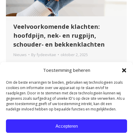
Veelvoorkomende klachten:
hoofdpijn, nek- en rugpijn,
schouder- en bekkenklachten
Nieuws
By
fydeevitae
oktober 2, 2025
Veelvoorkomende klachten: hoofdpijn, nek- en
Toestemming beheren
rugpijn, schouder-, bekken- en beenklachten
Iedereen heeft er weleens mee te maken:
Om de beste ervaringen te bieden, gebruiken wij technologieën zoals
lichamelijke klachten die het dagelijks leven
cookies om informatie over uw apparaat op te slaan en/of te
beïnvloeden. Soms ontstaan ze plotseling door
raadplegen. Door in te stemmen met deze technologieën kunnen wij
gegevens zoals surfgedrag of unieke ID's op deze site verwerken. Als u
een verkeerde beweging of val, in andere
geen toestemming geeft of uw toestemming intrekt, kan dit een
gevallen sluipen ze er langzaam in door een
nadelige invloed hebben op bepaalde functies en mogelijkheden.
verkeerde houding, te weinig beweging of juist
overbelasting. Rug- of nekklachten,…
Accepteren