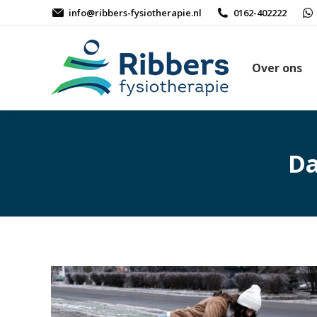
info@ribbers-fysiotherapie.nl
0162-402222
Over ons
Da