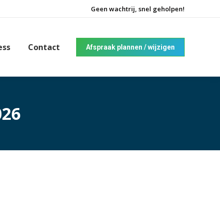
Geen wachtrij, snel geholpen!
ess
Contact
Afspraak plannen / wijzigen
026