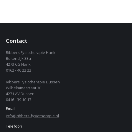
Contact
Ribbers Fysiotherapie Hank
Buitendijk 33a
4273 CG Hank
0162 - 40 22 22
Ribbers Fysiotherapie Dussen
Wilhelminastraat 30
4271 AV Dussen
0416 - 39 10 17
Email
info@ribbers-fysiotherapie.nl
Telefoon