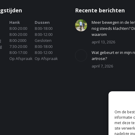
gstijden
Recente berichten
Hank
Dussen
Meer bewegen in de le
8:00-20:00
8:00-18:00
nog steeds klachten? Dit
8:00-20:00
8:00-12:00
waarom
g
8:00-2000
Gesloten
april 13, 2026
g
7:30-20:00
8:00-18:00
8:00-17:00
8:00-12:00
Wat gebeurt er in mijn r
Op Afspraak
Op Afspraak
artrose?
april 7, 2026
Om de beste
informatie 
met deze te
site verwer
nadelige in