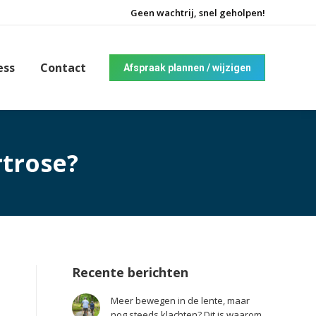
Geen wachtrij, snel geholpen!
ess
Contact
Afspraak plannen / wijzigen
rtrose?
Recente berichten
Meer bewegen in de lente, maar
nog steeds klachten? Dit is waarom