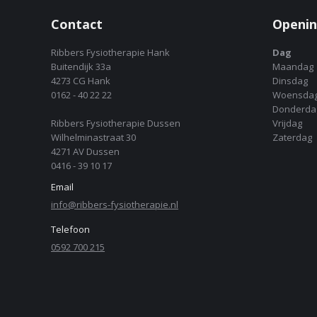
Contact
Openin
Ribbers Fysiotherapie Hank
Dag
Buitendijk 33a
Maandag
4273 CG Hank
Dinsdag
0162 - 40 22 22
Woensda
Donderda
Ribbers Fysiotherapie Dussen
Vrijdag
Wilhelminastraat 30
Zaterdag
4271 AV Dussen
0416 - 39 10 17
Email
info@ribbers-fysiotherapie.nl
Telefoon
0592 700 215