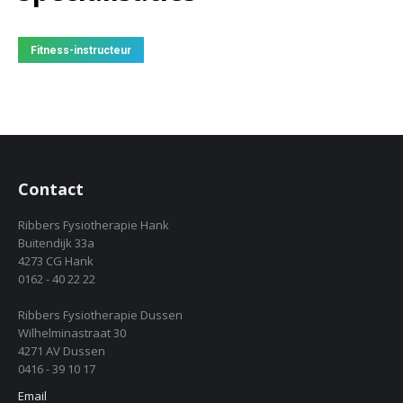
Fitness-instructeur
Contact
Ribbers Fysiotherapie Hank
Buitendijk 33a
4273 CG Hank
0162 - 40 22 22
Ribbers Fysiotherapie Dussen
Wilhelminastraat 30
4271 AV Dussen
0416 - 39 10 17
Email