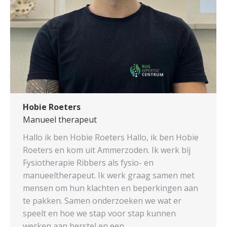
Hobie Roeters
Manueel therapeut
Hallo ik ben Hobie Roeters Hallo, ik ben Hobie
Roeters en kom uit Ammerzoden. Ik werk bij
Fysiotherapie Ribbers als fysio- en
manueeltherapeut. Ik werk graag samen met
mensen om hun klachten en beperkingen aan
te pakken. Samen onderzoeken we wat er
speelt en hoe we stap voor stap kunnen
werken aan herstel en een…