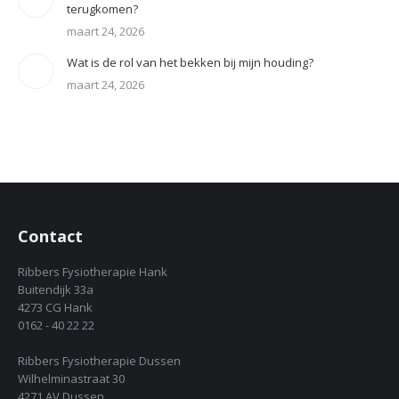
terugkomen?
maart 24, 2026
Wat is de rol van het bekken bij mijn houding?
maart 24, 2026
Contact
Ribbers Fysiotherapie Hank
Buitendijk 33a
4273 CG Hank
0162 - 40 22 22
Ribbers Fysiotherapie Dussen
Wilhelminastraat 30
4271 AV Dussen