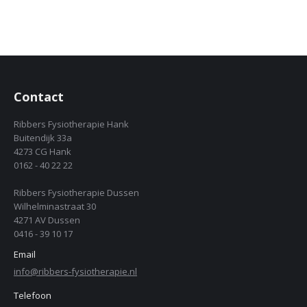
Contact
Ribbers Fysiotherapie Hank
Buitendijk 33a
4273 CG Hank
0162 - 40 22 22
Ribbers Fysiotherapie Dussen
Wilhelminastraat 30
4271 AV Dussen
0416 - 39 10 17
Email
info@ribbers-fysiotherapie.nl
Telefoon