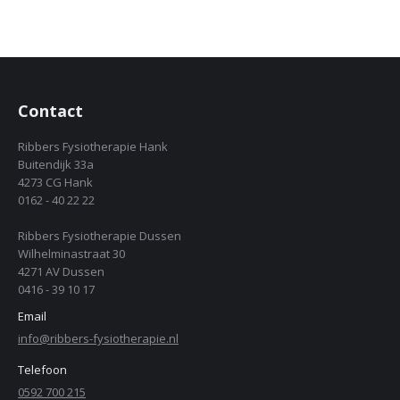
Contact
Ribbers Fysiotherapie Hank
Buitendijk 33a
4273 CG Hank
0162 - 40 22 22
Ribbers Fysiotherapie Dussen
Wilhelminastraat 30
4271 AV Dussen
0416 - 39 10 17
Email
info@ribbers-fysiotherapie.nl
Telefoon
0592 700 215