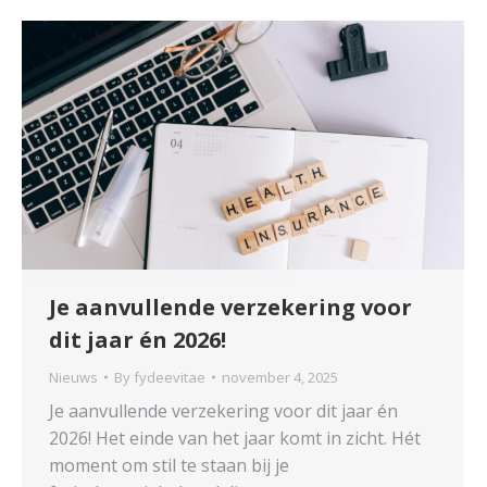
Je aanvullende verzekering voor
dit jaar én 2026!
Nieuws
By
fydeevitae
november 4, 2025
Je aanvullende verzekering voor dit jaar én
2026! Het einde van het jaar komt in zicht. Hét
moment om stil te staan bij je