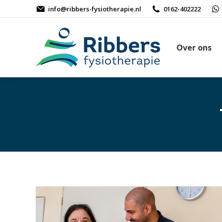
info@ribbers-fysiotherapie.nl
0162-402222
Over ons