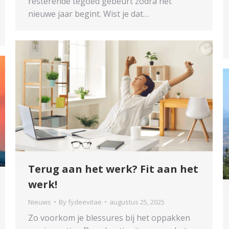
resterende tegoed gebeurt zodra het
nieuwe jaar begint. Wist je dat…
Terug aan het werk? Fit aan het
werk!
Nieuws
By
fydeevitae
augustus 25, 2025
Zo voorkom je blessures bij het oppakken